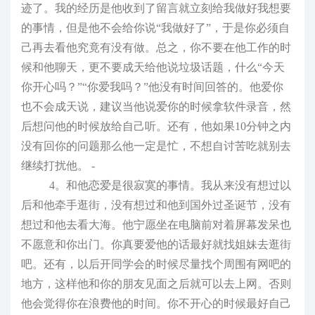
迹了。我的经历是他收到了留言就立刻给我做好我想要
的事情，但是他不会给你说“我做好了”，于是你必须自
己再去看他究竟有没有做。总之，你不要在他工作的时
候和他聊天，更不要成天给他说垃圾话题，什么“今天
你开心吗？”“你爱我吗？”他没有时间回答的。他爱你
也不会成天说，建议当他说爱你的时候拿软件录音，然
后想问他的时候放给自己听。还有，他如果10分钟之内
没有回你的问题那么他一定是忙，不想自讨苦吃就别去
继续打扰他。 -
4。和他恋爱是很寂寞的事情。我从来没有想过以
后和他牵手逛街，没有想过和他到国外过圣诞节，没有
想过和他去看大海。他宁愿坐在电脑前对着屏幕发呆也
不愿意和你出门。你真要爱他的话最好就找姐妹去逛街
吧。还有，以后开同学会的时候尽量找个周围有网吧的
地方，这样他和你的朋友见面之后就可以去上网。否则
他会觉得你在浪费他的时间。你不开心的时候最好自己