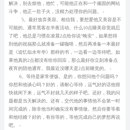
解决，别去烦他，他忙，可能他正在和一个顽固的网站
斗争，他正一肚子火，没精力处理你的问题。 -
5。最好放弃美容。相信我，要想爱他又美容是不
可能的。通常黑客在半夜活动。什么10点睡美容觉就忍
了吧，他总是习惯在凌晨2点给你说“晚安”，如果想得
到他的祝福那么就准备一罐咖啡，然后再准备一本最好
是《追忆似水年华》那样的书，一边看一边等待吧。如
果他真的2点都没有给你回应，那么最好你立刻准备点
夜宵的陪他通宵。我最近没哪天是2点前睡觉的。 -
6。等待是家常便饭。是的，你想问他个问题吗？
你想和他谈心吗？好的，请耐心等待，运气好的话他很
快就闲下来，运气不好就几天的样子吧。还好，我的问
题都是当天解决的。还有，交代他的事情他不会第一时
间完成的，除非他当时确实没有事情做。然后你要等着
和他结婚？好的，有你等的，等他完成自己的梦想再说
吧。 -