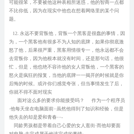
可能很笨，不要被他这种表相所迷惑，他的智商一点都
不比你低，因为在现实中他也在想着网络里的某个问
题。
12. 永远不要背叛他，背叛一个黑客是很蠢的事情，因
为，一个黑客他有很多不为人知的底牌，如果你彻底激
怒了他，后果很严重，黑客用情很专一，他永远都不会
去背叛你，因为他根本就没有时间，还是那句话，他很
忙，但是，他也绝不容许他的女人背叛他，一个黑客的
怒火是疯狂的报复，当他的底牌一一揭开的时候就是你
后悔的时候。或许你们感觉夸张，但当事情发生了后，
你就不得不面对现实
面对这么多的要求你能接受吗？ 作为一个程序员
·他每天坐在电脑面前··虽然他得到了知识和经验，但是
他失去的却是爱和青春···-
同龄男孩都是带着自己心爱的女人逛街·而他却要面
对电脑·去完成属于他该完成的事情·-