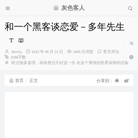
灰色客人
和一个黑客谈恋爱－多年先生
博
发
donny
2012 年 06 月 21 日
2408 次浏览
暂无评论
主：
布
2196字数
分
时
听过很多道理，却依然过不好这一生
在这个薄情的世界深情的活着
类：
间：
首页
正文
分享到：