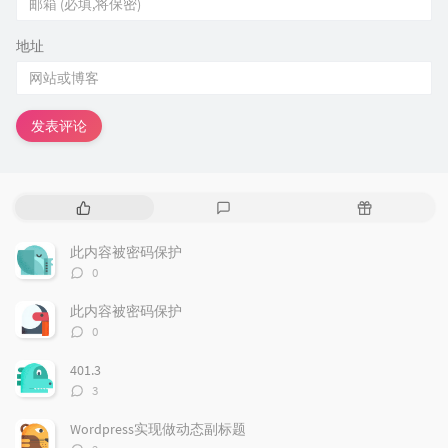
地址
发表评论
热
最
随
门
新
机
文
评
文
此内容被密码保护
章
论
章
评
0
论
数：
此内容被密码保护
评
0
论
数：
401.3
评
3
论
数：
Wordpress实现做动态副标题
评