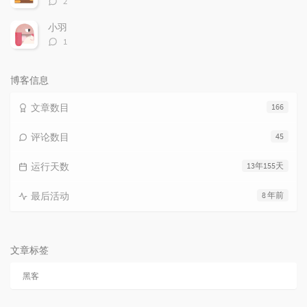
2
论
数：
小羽
评
1
论
数：
博客信息
文章数目
166
评论数目
45
运行天数
13年155天
最后活动
8 年前
文章标签
黑客