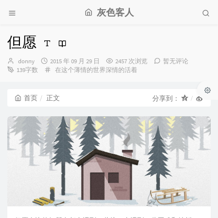
灰色客人
但愿
博
发
donny
2015 年 09 月 29 日
2457 次浏览
暂无评论
主：
布
分
139字数
在这个薄情的世界深情的活着
时
类：
间：
首页
正文
分享到：