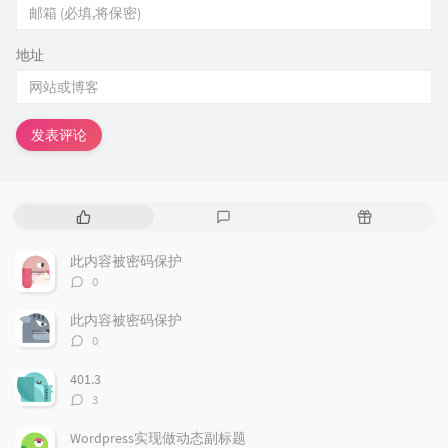
地址
发表评论
热
最
随
门
新
机
文
评
文
此内容被密码保护
章
论
章
评
0
论
数：
此内容被密码保护
评
0
论
数：
401.3
评
3
论
数：
Wordpress实现做动态副标题