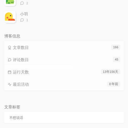
评
2
论
数：
小羽
评
1
论
数：
博客信息
文章数目
166
评论数目
45
运行天数
13年156天
最后活动
8 年前
文章标签
不想说话